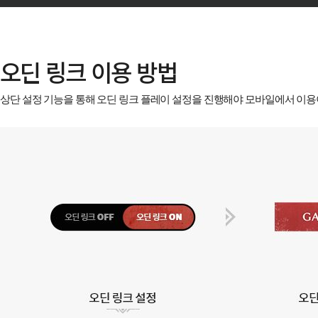
오딘 링크 이용 방법
상단 설정 기능을 통해 오딘 링크 플레이 설정을 진행해야 모바일에서 이용