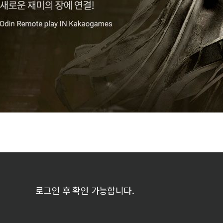
가디언 테일즈
고객센터
프린세스 커넥트 Re:Dive
공지사항
프렌즈팝콘
카카오게임즈
프렌즈타운
게임코인
게임시간선
로그인 후 확인 가능합니다.