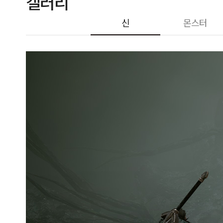
갤러리
신
몬스터