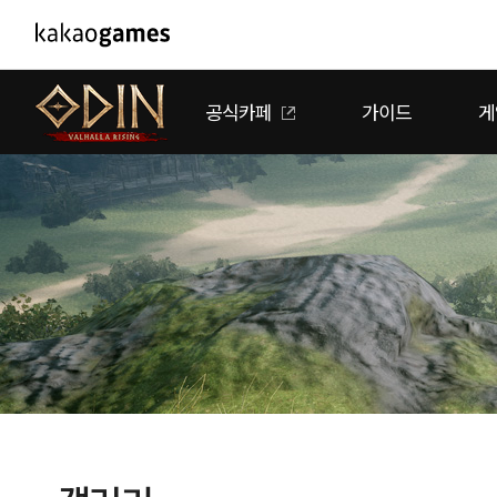
PC/모바일게임
PC게임
공식카페
가이드
게
도깨비의세계
배틀그라운드
오딘: 발할라 라이징
패스 오브 엑자일
아키에이지 워
패스 오브 엑자
아레스 : 라이즈 오브 가디언즈