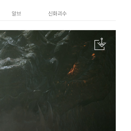
알브
신화괴수