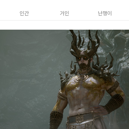
인간
거인
난쟁이