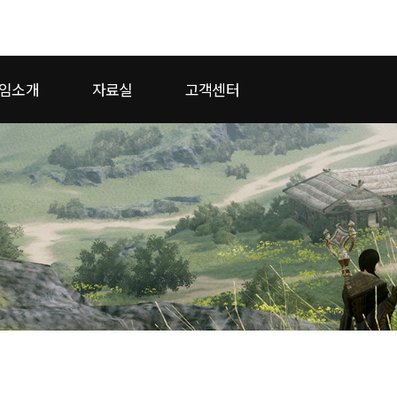
모바일게임
임소개
자료실
고객센터
우마무스메 프리티 더비
 2
SMiniz
일
가디언 테일즈
프린세스 커넥트 Re:Dive
프렌즈팝콘
프렌즈타운