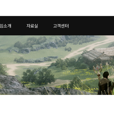
모바일게임
임소개
자료실
고객센터
우마무스메 프리티 더비
 2
SMiniz
일
가디언 테일즈
프린세스 커넥트 Re:Dive
프렌즈팝콘
프렌즈타운