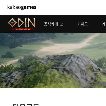
PC/모바일게임
PC게임
공식카페
가이드
게
도깨비의세계
배틀그라운드
오딘: 발할라 라이징
패스 오브 엑자일
아키에이지 워
패스 오브 엑자
아레스 : 라이즈 오브 가디언즈