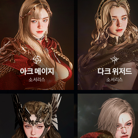
가디언 테일즈
고객센터
프린세스 커넥트 Re:Dive
공지사항
프렌즈팝콘
카카오게임즈
프렌즈타운
게임코인
게임시간선
아크 메이지
다크 위저드
소서리스
소서리스