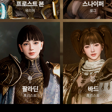
프로스트 본
스나이퍼
워리어
로그
팔라딘
바드
프리스트
프리스트