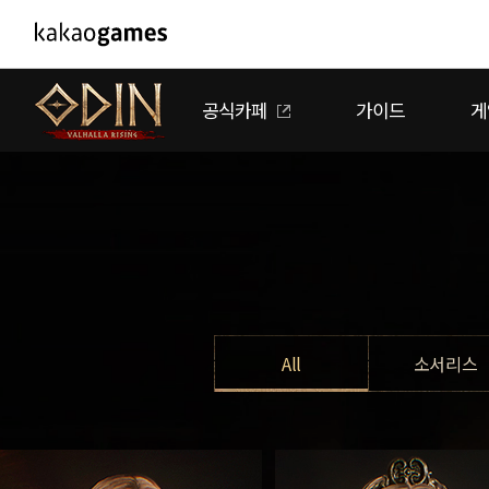
PC/모바일게임
PC게임
공식카페
가이드
게
도깨비의세계
배틀그라운
오딘: 발할라 라이징
패스 오브 엑
아키에이지 워
패스 오브 
아레스 : 라이즈 오브 가디언즈
All
소서리스
모바일게임
서비스
우마무스메 프리티 더비
내정보
마법
마법
마법
마법
근거리
원거리
근거리
근거리
근거리
근거리
단일
단일
단일
버프
버프
버프
마법
근접
광역
디버프
공격
광역
원거리
근거리
원거리
치유
보호
디버프
유지력
방어
이동
전투
전투
보호
공격
공격
순간딜
제어
제어
부활
제어
제어
보호
디버프
제어
방어
제어
상태이상
유지력
공격
상태이상
치유
제어
SMiniz
보안센터