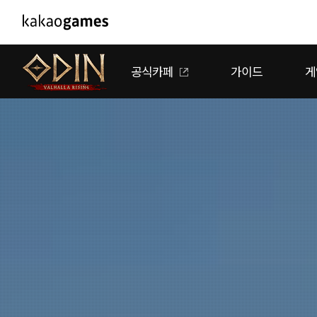
PC/모바일게임
PC게임
공식카페
가이드
게
도깨비의세계
배틀그라운
오딘: 발할라 라이징
패스 오브 엑
아키에이지 워
패스 오브 
아레스 : 라이즈 오브 가디언즈
모바일게임
서비스
우마무스메 프리티 더비
내정보
SMiniz
보안센터