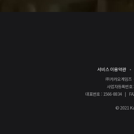
서비스 이용약관
㈜카카오게임즈 공
사업자등록번호 : 
대표번호 : 1566-8834 | FA
© 2021
K