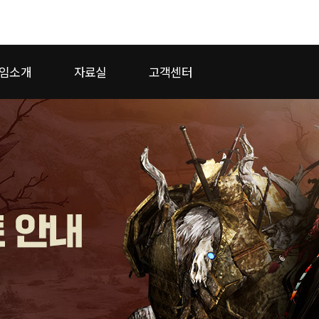
모바일게임
임소개
자료실
고객센터
우마무스메 프리티 더비
 2
SMiniz
일
가디언 테일즈
프린세스 커넥트 Re:Dive
프렌즈팝콘
프렌즈타운