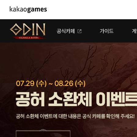
PC/모바일게임
PC게임
공식카페
가이드
게
도깨비의세계
배틀그라운드
오딘: 발할라 라이징
패스 오브 엑자일
아키에이지 워
패스 오브 엑자
아레스 : 라이즈 오브 가디언즈