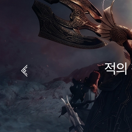
적의 침공에
길드의 
빛나